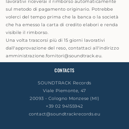
lavorativi riceverai il rimborso automaticamente
sul metodo di pagamento originario. Potrebbe
volerci del tempo prima che la banca o la società
che ha emesso la carta di credito elabori e renda
visibile il rimborso.
Una volta trascorsi più di 15 giorni lavorativi
dall'approvazione del reso, contattaci all'indirizzo
amministrazione.fornitori@soundtrack.eu.
CONTACTS
SOUNDTRACK Records
Viale Piemonte, 47
20093 - Cologno Monzese (MI)
+39 02 94155942
contact@soundtrackrecords.eu